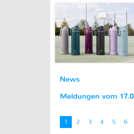
News
Meldungen vom 17.07
1
2
3
4
5
6