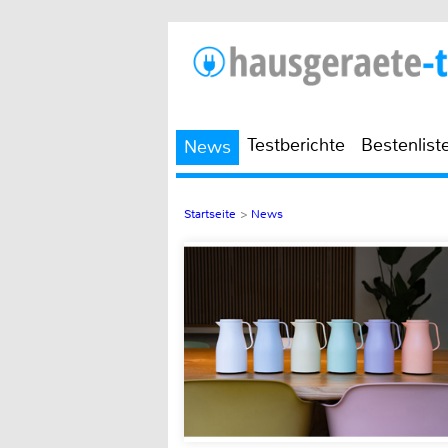
Testberichte
Bestenlist
News
Startseite
>
News