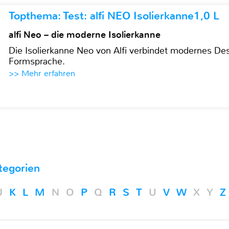
Topthema: Test: alfi NEO Isolierkanne1,0 L
alfi Neo – die moderne Isolierkanne
Die Isolierkanne Neo von Alfi verbindet modernes Des
Formsprache.
>> Mehr erfahren
tegorien
J
K
L
M
N
O
P
Q
R
S
T
U
V
W
X
Y
Z