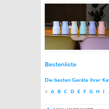
Bestenliste
Die besten Geräte ihrer Ka
#
A
B
C
D
E
F
G
H
I