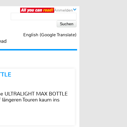
Anmelden
English (Google Translate)
ead
TTLE
t die ULTRALIGHT MAX BOTTLE
f längeren Touren kaum ins