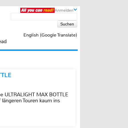
Anmelden
English (Google Translate)
ead
TTLE
t die ULTRALIGHT MAX BOTTLE
f längeren Touren kaum ins