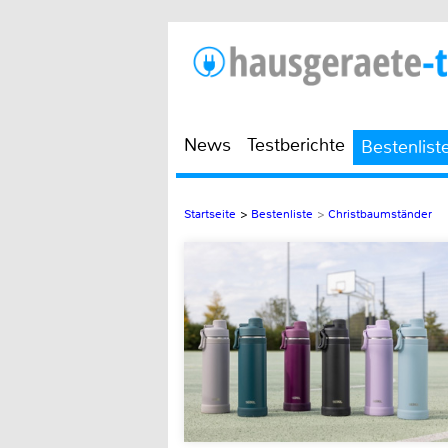
News
Testberichte
Bestenlist
Startseite
>
Bestenliste
>
Christbaumständer