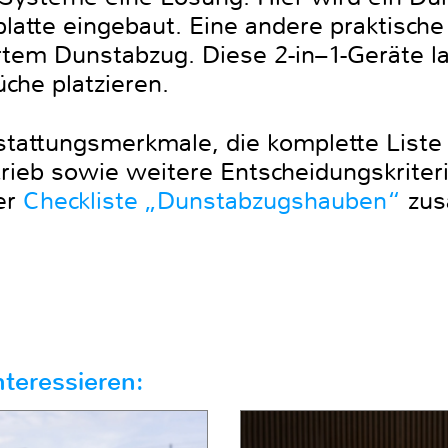
platte eingebaut. Eine andere praktische
ertem Dunstabzug. Diese 2-in–1-Geräte l
üche platzieren.
tattungsmerkmale, die komplette Liste d
ieb sowie weitere Entscheidungskriterie
er
Checkliste „Dunstabzugshauben“
zus
teressieren: