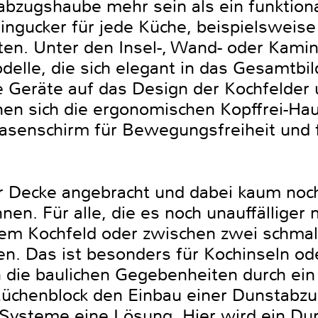
bzugshaube mehr sein als ein funktion
Hingucker für jede Küche, beispielsweis
n. Unter den Insel-, Wand- oder Kamin
elle, die sich elegant in das Gesamtbil
e Geräte auf das Design der Kochfelder 
n sich die ergonomischen Kopffrei-Hau
rasenschirm für Bewegungsfreiheit und f
r Decke angebracht und dabei kaum noch
n. Für alle, die es noch unauffälliger 
 dem Kochfeld oder zwischen zwei schma
en. Das ist besonders für Kochinseln o
 die baulichen Gegebenheiten durch ein
Küchenblock den Einbau einer Dunstabz
-Systeme eine Lösung. Hier wird ein Du