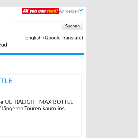
Anmelden
English (Google Translate)
ead
TTLE
t die ULTRALIGHT MAX BOTTLE
f längeren Touren kaum ins