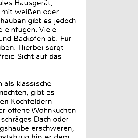
ales Hausgerät,
e mit weißen oder
hauben gibt es jedoch
d einfügen. Viele
und Backöfen ab. Für
ben. Hierbei sorgt
reie Sicht auf das
 als klassische
möchten, gibt es
len Kochfeldern
der offene Wohnküchen
 schräges Dach oder
ugshaube erschweren,
nstabzug hinter dem