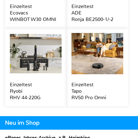
Einzeltest
Einzeltest
Ecovacs
ADE
WINBOT W30 OMNI
Ronja BE2500-1/-2
Einzeltest
Einzeltest
Ryobi
Tapo
RHV 44-220G
RV50 Pro Omni
Neu im Shop
ePaper Jahres-Archive, z.B. Heimkino