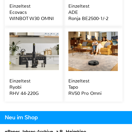
Einzeltest
Einzeltest
Ecovacs
ADE
WINBOT W30 OMNI
Ronja BE2500-1/-2
Einzeltest
Einzeltest
Ryobi
Tapo
RHV 44-220G
RV50 Pro Omni
Neu im Shop
ePaper Jahres-Archive, z.B. Heimkino