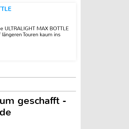
TTLE
t die ULTRALIGHT MAX BOTTLE
f längeren Touren kaum ins
m geschafft -
nde