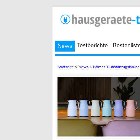
Testberichte
Bestenlist
News
Startseite
>
News
>
Falmec-Dunstabzugshaube h