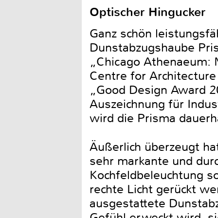
Optischer Hingucker
Ganz schön leistungsfäh
Dunstabzugshaube Pris
„Chicago Athenaeum: M
Centre for Architecture
„Good Design Award 201
Auszeichnung für Indust
wird die Prisma dauer
Äußerlich überzeugt ha
sehr markante und durch
Kochfeldbeleuchtung so
rechte Licht gerückt w
ausgestattete Dunstab
Gefühl erweckt wird, s