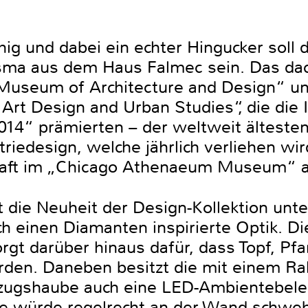
ig und dabei ein echter Hingucker soll 
ma aus dem Haus Falmec sein. Das dac
useum of Architecture and Design“ u
 Art Design and Urban Studies“, die die
4“ prämierten – der weltweit ältesten
riedesign, welche jährlich verliehen wi
haft im „Chicago Athenaeum Museum“ au
t die Neuheit der Design-Kollektion unt
 einen Diamanten inspirierte Optik. Die
rgt darüber hinaus dafür, dass Topf, P
erden. Daneben besitzt die mit einem R
zugshaube auch eine LED-Ambientebele
ie würde regelrecht an der Wand schwe