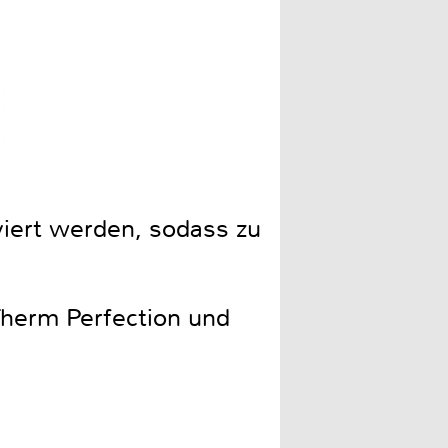
Der Timer sorgt dafür, das
viert werden, sodass zu
Therm Perfection und