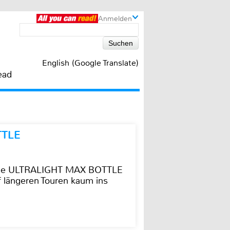
Anmelden
English (Google Translate)
ead
TTLE
t die ULTRALIGHT MAX BOTTLE
f längeren Touren kaum ins