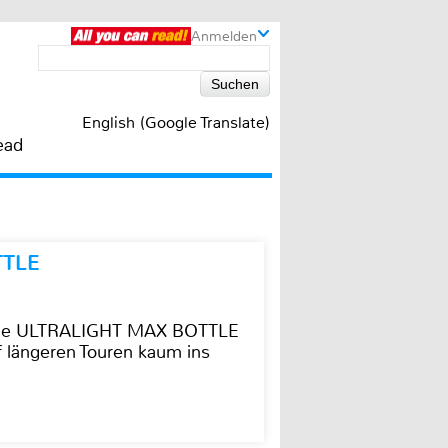
Anmelden
English (Google Translate)
ead
TTLE
t die ULTRALIGHT MAX BOTTLE
f längeren Touren kaum ins