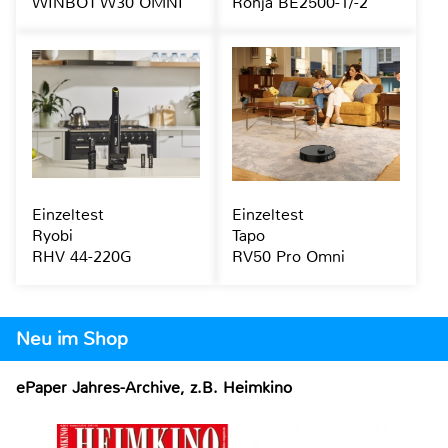
WINBOT W30 OMNI
Ronja BE2500-1/-2
Einzeltest
Einzeltest
Ryobi
Tapo
RHV 44-220G
RV50 Pro Omni
Neu im Shop
ePaper Jahres-Archive, z.B. Heimkino