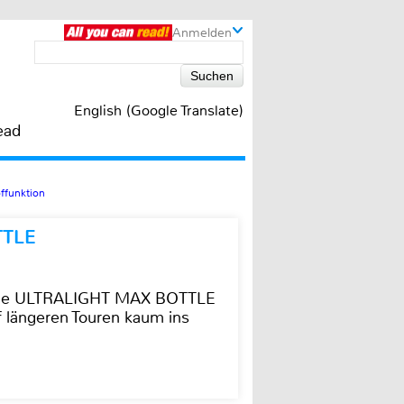
Anmelden
English (Google Translate)
ead
ffunktion
TTLE
t die ULTRALIGHT MAX BOTTLE
f längeren Touren kaum ins