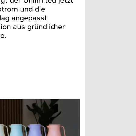
 der Unlimited jetzt
strom und die
lag angepasst
ion aus gründlicher
o.