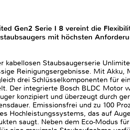
ed Gen2 Serie I 8 vereint die Flexibil
dstaubsaugers mit höchsten Anforder
r kabellosen Staubsaugerserie Unlimit
assige Reinigungsergebnisse. Mit Akku, 
eich drei Schlüsselkomponenten für ein
lt. Der integrierte Bosch BLDC Motor w
sauger konzipiert und überzeugt durch g
bensdauer. Emissionsfrei und zu 100 Pr
ines Hochleistungssystems, das auf Aug
kten saugt. Neben dem Eco-Modus für 