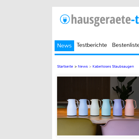
Testberichte
Bestenlist
News
Startseite
>
News
>
Kabelloses Staubsaugen