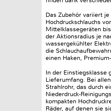
finden dank verschiede
Das Zubehör variiert je
Hochdruckschlauchs von
Mittelklassegeräten bi
der Aktionsradius je na
wassergekühlter Elekt
die Schlauchaufbewahr
einen Haken, Premium-M
In der Einstiegsklasse 
Lieferumfang. Bei alle
Strahlrohr, das durch 
Niederdruck-Reinigungs
kompakten Hochdruckrei
Räder, auf denen sie s