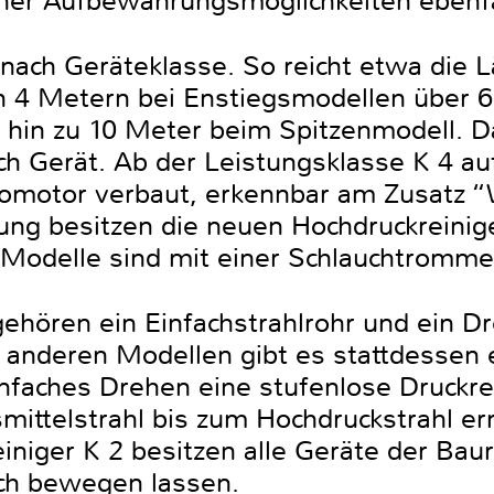
ner Aufbewahrungsmöglichkeiten ebenfal
 nach Geräteklasse. So reicht etwa die 
 4 Metern bei Enstiegsmodellen über 6
s hin zu 10 Meter beim Spitzenmodell. D
ch Gerät. Ab der Leistungsklasse K 4 au
romotor verbaut, erkennbar am Zusatz
ung besitzen die neuen Hochdruckreinig
odelle sind mit einer Schlauchtrommel
gehören ein Einfachstrahlrohr und ein D
n anderen Modellen gibt es stattdessen 
einfaches Drehen eine stufenlose Druckr
mittelstrahl bis zum Hochdruckstrahl er
niger K 2 besitzen alle Geräte der Bau
ich bewegen lassen.