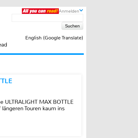
Anmelden
English (Google Translate)
ead
TTLE
t die ULTRALIGHT MAX BOTTLE
f längeren Touren kaum ins