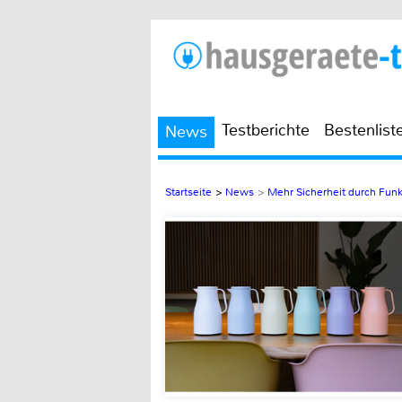
Testberichte
Bestenlist
News
Startseite
>
News
>
Mehr Sicherheit durch Funk