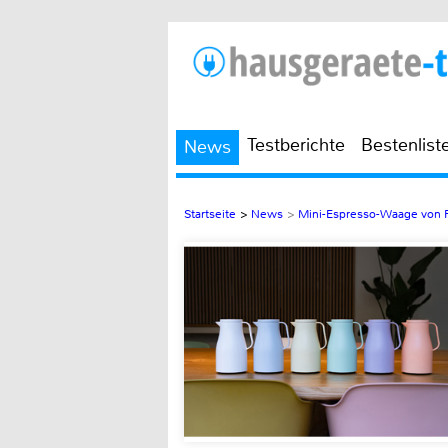
Testberichte
Bestenlist
News
Startseite
>
News
>
Mini-Espresso-Waage von 