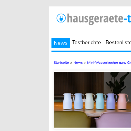
Testberichte
Bestenlist
News
Startseite
>
News
>
Mini-Wasserkocher ganz G