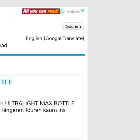
Anmelden
English (Google Translate)
ead
TTLE
t die ULTRALIGHT MAX BOTTLE
f längeren Touren kaum ins