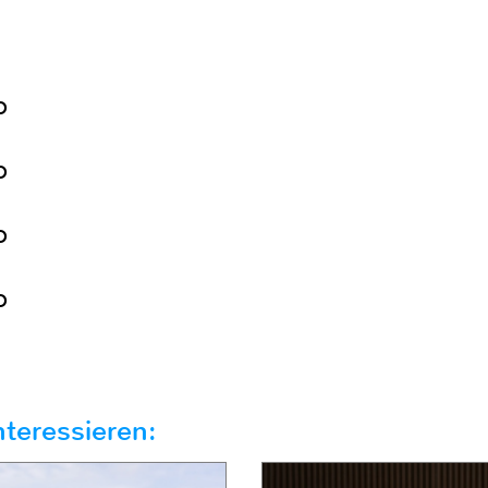
o
o
o
o
teressieren: