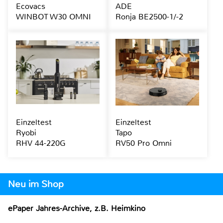
Ecovacs
ADE
WINBOT W30 OMNI
Ronja BE2500-1/-2
Einzeltest
Einzeltest
Ryobi
Tapo
RHV 44-220G
RV50 Pro Omni
Neu im Shop
ePaper Jahres-Archive, z.B. Heimkino