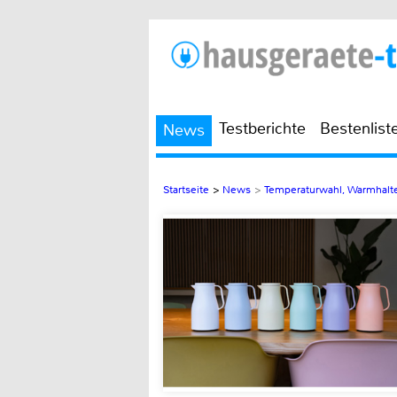
Testberichte
Bestenlist
News
Startseite
>
News
>
Temperaturwahl, Warmhalte