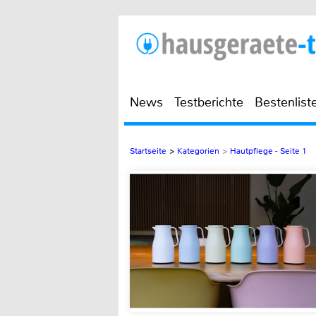
News
Testberichte
Bestenlist
Startseite
>
Kategorien
>
Hautpflege - Seite 1