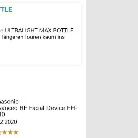
TTLE
t die ULTRALIGHT MAX BOTTLE
f längeren Touren kaum ins
asonic
anced RF Facial Device EH-
10
02.2020