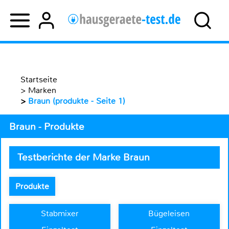
Startseite
>
Marken
>
Braun (produkte - Seite 1)
Braun - Produkte
Testberichte der Marke Braun
Produkte
Stabmixer
Bügeleisen