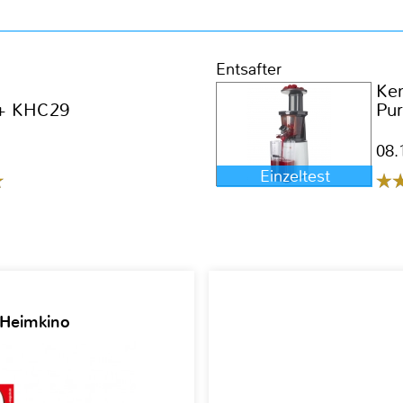
Entsafter
Ke
o+ KHC29
Pu
08.
Einzeltest
 Heimkino