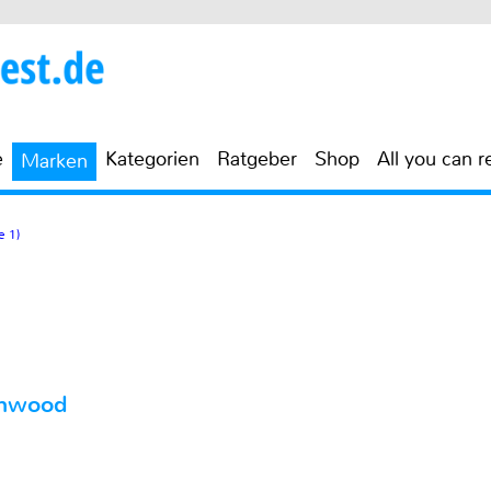
e
Kategorien
Ratgeber
Shop
All you can r
Marken
e 1)
enwood