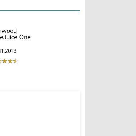
nwood
reJuice One
11.2018