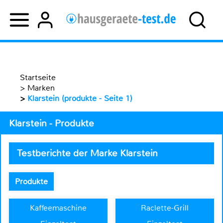
Startseite
>
Marken
>
Klarstein (produkte - Seite 1)
Klarstein - Produkte
Testberichte der Marke Klarstein
Produkte
Kaffeemaschine
Raclette-Grill