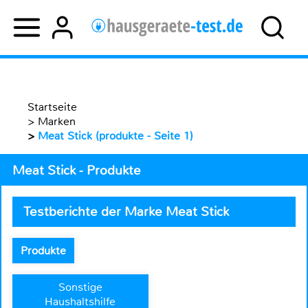
Startseite
>
Marken
>
Meat Stick (produkte - Seite 1)
Meat Stick - Produkte
Testberichte der Marke Meat Stick
Produkte
Sonstige
Haushaltshilfe