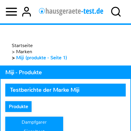
Startseite
>
Marken
>
Miji (produkte - Seite 1)
Miji - Produkte
Testberichte der Marke Miji
Produkte
Dampfgarer