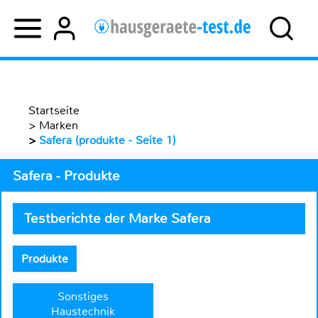
Startseite
>
Marken
>
Safera (produkte - Seite 1)
Safera - Produkte
Testberichte der Marke Safera
Produkte
Sonstiges
Haustechnik