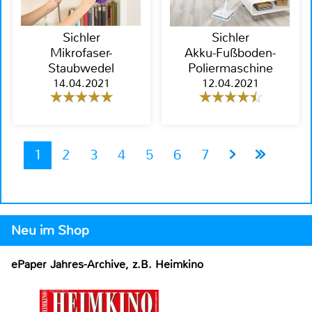
Sichler
Sichler
Mikrofaser-
Akku-Fußboden-
Staubwedel
Poliermaschine
14.04.2021
12.04.2021
1
2
3
4
5
6
7
Neu im Shop
ePaper Jahres-Archive, z.B. Heimkino