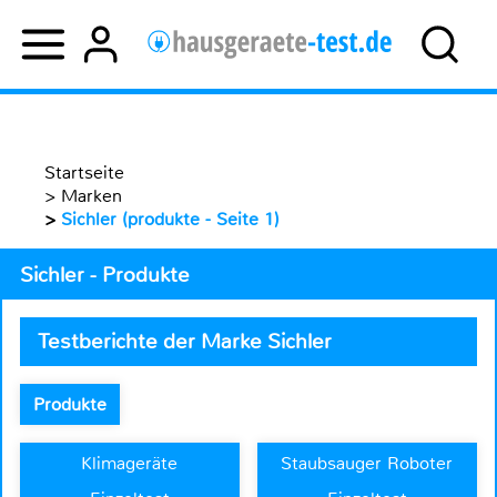
Startseite
>
Marken
>
Sichler (produkte - Seite 1)
Sichler - Produkte
Testberichte der Marke Sichler
Produkte
Klimageräte
Staubsauger Roboter