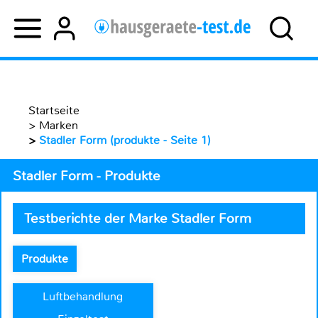
Startseite
>
Marken
>
Stadler Form (produkte - Seite 1)
Stadler Form - Produkte
Testberichte der Marke Stadler Form
Produkte
Luftbehandlung