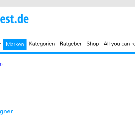
e
Kategorien
Ratgeber
Shop
All you can r
Marken
1)
agner