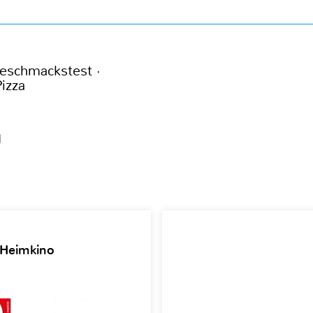
eschmackstest ·
Pizza
1
 Heimkino