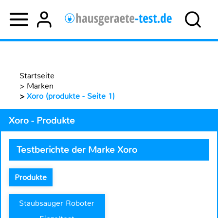
Startseite
>
Marken
>
Xoro (produkte - Seite 1)
Xoro - Produkte
Testberichte der Marke Xoro
Produkte
Staubsauger Roboter