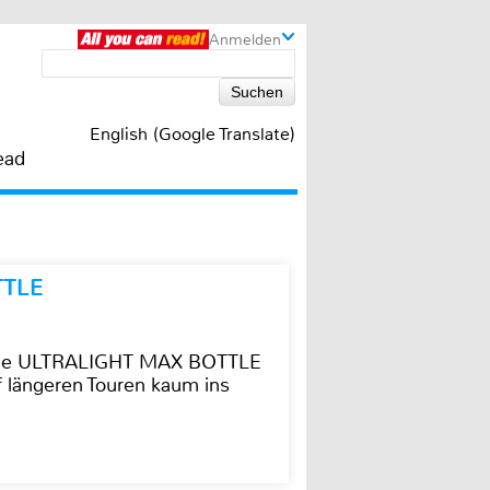
Anmelden
English (Google Translate)
ead
TTLE
t die ULTRALIGHT MAX BOTTLE
f längeren Touren kaum ins