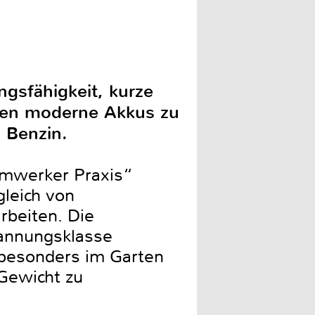
ngsfähigkeit, kurze
hen moderne Akkus zu
 Benzin.
imwerker Praxis“
gleich von
rbeiten. Die
pannungsklasse
e besonders im Garten
Gewicht zu