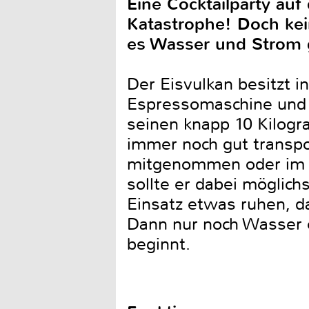
Eine Cocktailparty au
Katastrophe! Doch kei
es Wasser und Strom g
Der Eisvulkan besitzt 
Espressomaschine und e
seinen knapp 10 Kilogr
immer noch gut transpo
mitgenommen oder im S
sollte er dabei möglic
Einsatz etwas ruhen, da
Dann nur noch Wasser e
beginnt.