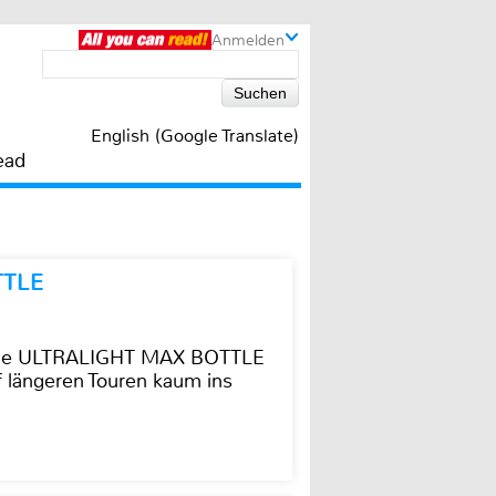
Anmelden
English (Google Translate)
ead
TTLE
t die ULTRALIGHT MAX BOTTLE
f längeren Touren kaum ins