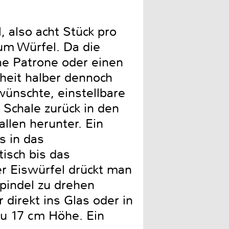
Übersichtliche Bedienung 
, also acht Stück pro
 um Würfel. Da die
ine Patrone oder einen
heit halber dennoch
ünschte, einstellbare
 Schale zurück in den
llen herunter. Ein
s in das
isch bis das
er Eiswürfel drückt man
Spindel zu drehen
 direkt ins Glas oder in
u 17 cm Höhe. Ein