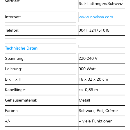
Vertrieb:
Sulz-Lattringen/Schweiz
Internet:
www.novissa.com
Telefon:
0041 324751015
Technische Daten
Spannung:
220-240 V
Leistung:
900 Watt
B x T x H:
18 x 32 x 20 cm
Kabellänge:
ca. 0,85 m
Gehäusematerial:
Metall
Farben:
Schwarz, Rot, Crème
+/-
+ viele Funktionen