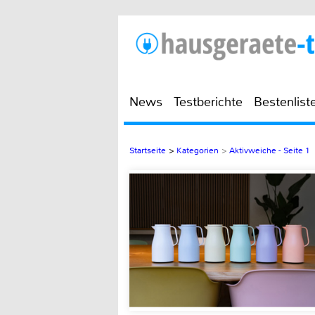
News
Testberichte
Bestenlist
Startseite
>
Kategorien
>
Aktivweiche - Seite 1