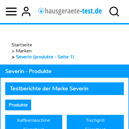
Startseite
>
Marken
>
Severin (produkte - Seite 1)
Severin - Produkte
Testberichte der Marke Severin
Produkte
Kaffeemaschine
Tischgrill