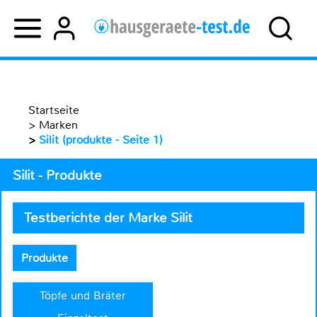
Startseite
>
Marken
>
Silit (produkte - Seite 1)
Silit - Produkte
Testberichte der Marke Silit
Produkte
Töpfe und Bräter