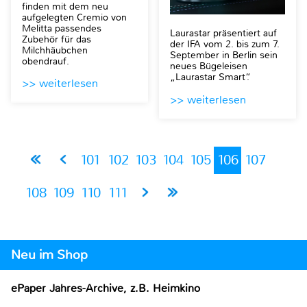
finden mit dem neu
aufgelegten Cremio von
Melitta passendes
Laurastar präsentiert auf
Zubehör für das
der IFA vom 2. bis zum 7.
Milchhäubchen
September in Berlin sein
obendrauf.
neues Bügeleisen
„Laurastar Smart“.
>> weiterlesen
>> weiterlesen
101
102
103
104
105
106
107
108
109
110
111
Neu im Shop
ePaper Jahres-Archive, z.B. Heimkino