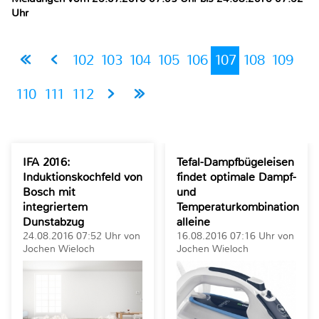
Uhr
102
103
104
105
106
107
108
109
110
111
112
IFA 2016:
Tefal-Dampfbügeleisen
Induktionskochfeld von
findet optimale Dampf-
Bosch mit
und
integriertem
Temperaturkombination
Dunstabzug
alleine
24.08.2016 07:52 Uhr von
16.08.2016 07:16 Uhr von
Jochen Wieloch
Jochen Wieloch