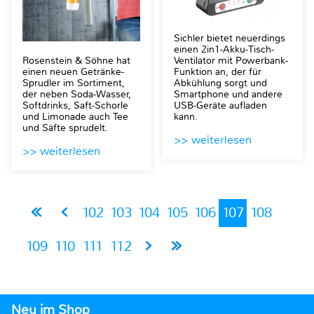
Sichler bietet neuerdings
einen 2in1-Akku-Tisch-
Rosenstein & Söhne hat
Ventilator mit Powerbank-
einen neuen Getränke-
Funktion an, der für
Sprudler im Sortiment,
Abkühlung sorgt und
der neben Soda-Wasser,
Smartphone und andere
Softdrinks, Saft-Schorle
USB-Geräte aufladen
und Limonade auch Tee
kann.
und Säfte sprudelt.
>> weiterlesen
>> weiterlesen
102
103
104
105
106
107
108
109
110
111
112
Neu im Shop