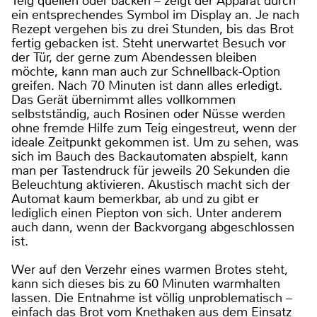
Teig quellen oder backen – zeigt der Apparat durch
ein entsprechendes Symbol im Display an. Je nach
Rezept vergehen bis zu drei Stunden, bis das Brot
fertig gebacken ist. Steht unerwartet Besuch vor
der Tür, der gerne zum Abendessen bleiben
möchte, kann man auch zur Schnellback-Option
greifen. Nach 70 Minuten ist dann alles erledigt.
Das Gerät übernimmt alles vollkommen
selbstständig, auch Rosinen oder Nüsse werden
ohne fremde Hilfe zum Teig eingestreut, wenn der
ideale Zeitpunkt gekommen ist. Um zu sehen, was
sich im Bauch des Backautomaten abspielt, kann
man per Tastendruck für jeweils 20 Sekunden die
Beleuchtung aktivieren. Akustisch macht sich der
Automat kaum bemerkbar, ab und zu gibt er
lediglich einen Piepton von sich. Unter anderem
auch dann, wenn der Backvorgang abgeschlossen
ist.
Wer auf den Verzehr eines warmen Brotes steht,
kann sich dieses bis zu 60 Minuten warmhalten
lassen. Die Entnahme ist völlig unproblematisch –
einfach das Brot vom Knethaken aus dem Einsatz