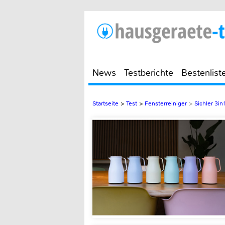
News
Testberichte
Bestenlist
Startseite
>
Test
>
Fensterreiniger
>
Sichler 3in