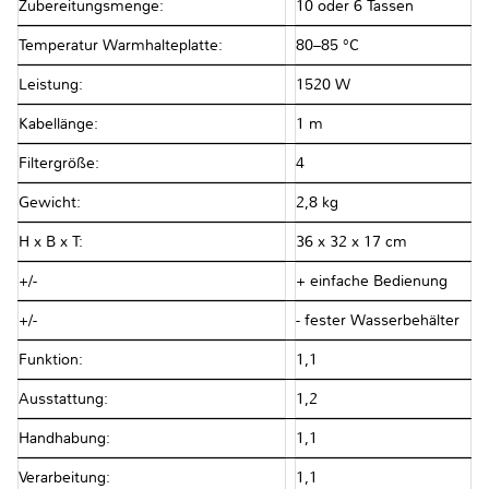
Zubereitungsmenge:
10 oder 6 Tassen
Temperatur Warmhalteplatte:
80–85 °C
Leistung:
1520 W
Kabellänge:
1 m
Filtergröße:
4
Gewicht:
2,8 kg
H x B x T:
36 x 32 x 17 cm
+/-
+ einfache Bedienung
+/-
- fester Wasserbehälter
Funktion:
1,1
Ausstattung:
1,2
Handhabung:
1,1
Verarbeitung:
1,1