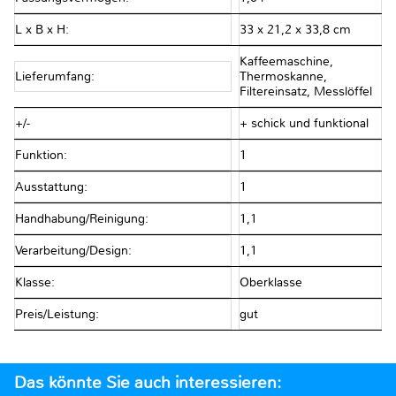
L x B x H:
33 x 21,2 x 33,8 cm
Kaffeemaschine,
Lieferumfang:
Thermoskanne,
Filtereinsatz, Messlöffel
+/-
+ schick und funktional
Funktion:
1
Ausstattung:
1
Handhabung/Reinigung:
1,1
Verarbeitung/Design:
1,1
Klasse:
Oberklasse
Preis/Leistung:
gut
Das könnte Sie auch interessieren: