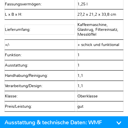
Fassungsvermögen:
1,25 l
L x B x H:
27,2 x 21,2 x 33,8 cm
Kaffeemaschine,
Lieferumfang:
Glaskrug, Filtereinsatz,
Messlöffel
+/-
+ schick und funktional
Funktion:
1
Ausstattung:
1
Handhabung/Reinigung:
1,1
Verarbeitung/Design:
1,1
Klasse:
Oberklasse
Preis/Leistung:
gut
Ausstattung & technische Daten:
WMF