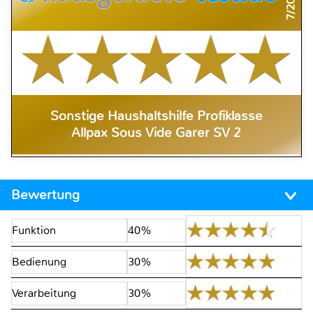
7/2019
Sonstige Haushaltshilfe Profiklasse
Allpax Sous Vide Garer SV 2
Bewertung
Funktion
40%
Bedienung
30%
Verarbeitung
30%