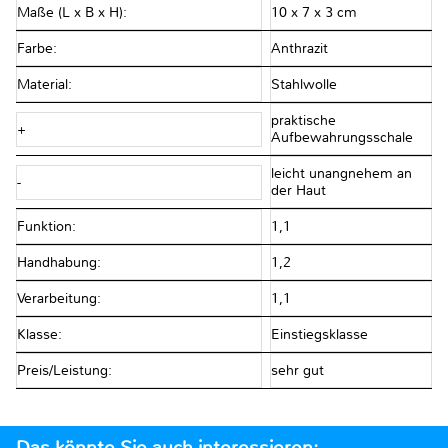
Maße (L x B x H):
10 x 7 x 3 cm
Farbe:
Anthrazit
Material:
Stahlwolle
praktische
+
Aufbewahrungsschale
leicht unangnehem an
-
der Haut
Funktion:
1,1
Handhabung:
1,2
Verarbeitung:
1,1
Klasse:
Einstiegsklasse
Preis/Leistung:
sehr gut
Das könnte Sie auch interessieren: