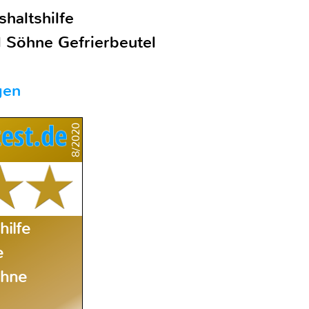
haltshilfe
 Söhne Gefrierbeutel
gen
8/2020
hilfe
e
öhne