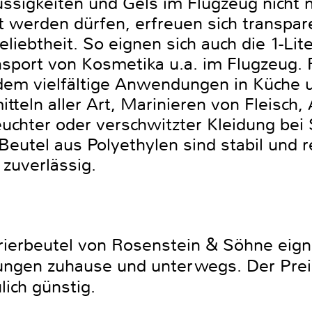
ssigkeiten und Gels im Flugzeug nicht 
 werden dürfen, erfreuen sich transpar
liebtheit. So eignen sich auch die 1-Lit
nsport von Kosmetika u.a. im Flugzeug. 
zudem vielfältige Anwendungen in Küche 
itteln aller Art, Marinieren von Fleisc
feuchter oder verschwitzter Kleidung bei 
Beutel aus Polyethylen sind stabil und r
 zuverlässig.
rierbeutel von Rosenstein & Söhne eigne
ngen zuhause und unterwegs. Der Preis
lich günstig.