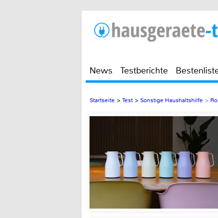
News
Testberichte
Bestenlist
Startseite
>
Test
>
Sonstige Haushaltshilfe
>
Ro