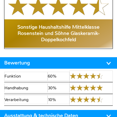
Sonstige Haushaltshilfe Mittelklasse
Rosenstein und Söhne Glaskeramik-
Doppelkochfeld
Bewertung
Funktion
60%
Handhabung
30%
Verarbeitung
10%
Ausstattung & technische Daten