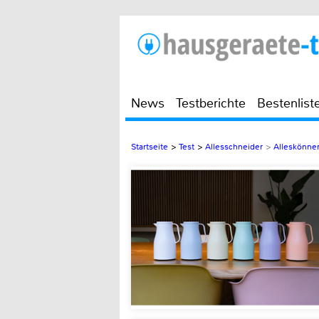
News
Testberichte
Bestenlist
Startseite
>
Test
>
Allesschneider
>
Alleskönner