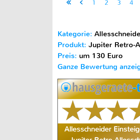
1
2
3
4
Kategorie:
Allesschneide
Produkt:
Jupiter Retro-A
Preis:
um 130 Euro
Ganze Bewertung anzei
Allesschneider Einsteig