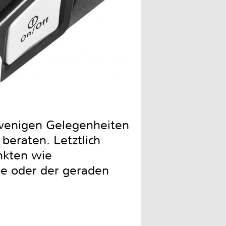
Der Allesschneider von Kal
 wenigen Gelegenheiten
 beraten. Letztlich
nkten wie
ge oder der geraden