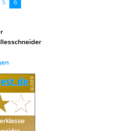
5
6
r
llesschneider
gen
8/2019
erklasse