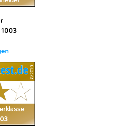
hneider
r
 1003
gen
8/2019
erklasse
003