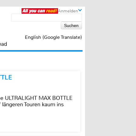
Anmelden
English (Google Translate)
ead
TTLE
t die ULTRALIGHT MAX BOTTLE
f längeren Touren kaum ins