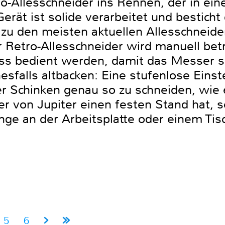
tro-Allesschneider ins Rennen, der in e
rät ist solide verarbeitet und besticht 
u den meisten aktuellen Allesschneidern
 Retro-Allesschneider wird manuell betri
ss bedient werden, damit das Messer s
esfalls altbacken: Eine stufenlose Einst
er Schinken genau so zu schneiden, wie
r von Jupiter einen festen Stand hat, so
nge an der Arbeitsplatte oder einem Tis
5
6