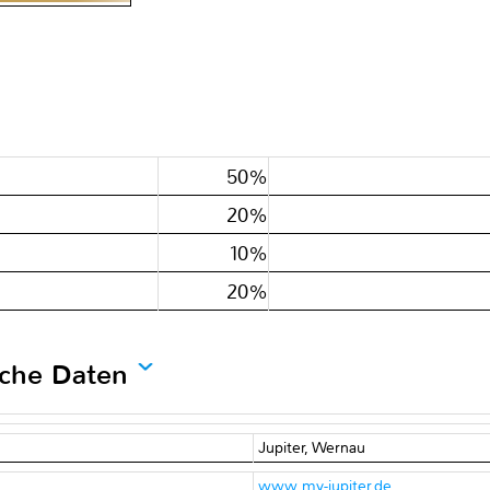
50%
20%
10%
20%
sche Daten
Jupiter, Wernau
www.my-jupiter.de