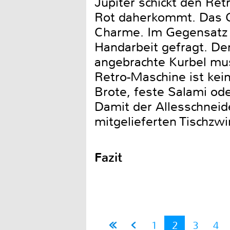
Jupiter schickt den Re
Rot daherkommt. Das Ge
Charme. Im Gegensatz z
Handarbeit gefragt. Der
angebrachte Kurbel mu
Retro-Maschine ist kein
Brote, feste Salami od
Damit der Allesschneide
mitgelieferten Tischzwi
Fazit
1
2
3
4