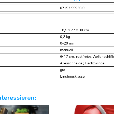
07153 55930-0
18,5 x 27 x 30 cm
0,2 kg
0–20 mm
manuell
Ø 17 cm, rostfreies Wellenschli
Allesschneider, Tischzwinge
gut
Einstiegsklasse
teressieren: