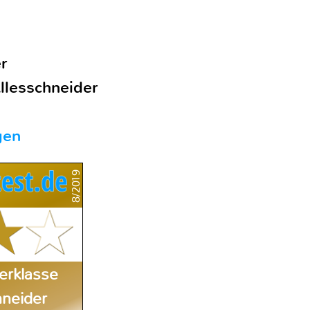
r
llesschneider
gen
8/2019
erklasse
hneider