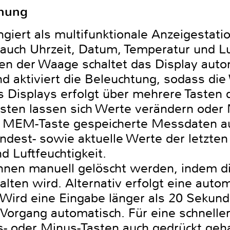
enung
ngiert als multifunktionale Anzeigestat
uch Uhrzeit, Datum, Temperatur und Luf
en der Waage schaltet das Display auto
 aktiviert die Beleuchtung, sodass die
 Displays erfolgt über mehrere Tasten d
sten lassen sich Werte verändern oder
 MEM-Taste gespeicherte Messdaten auf
ndest- sowie aktuelle Werte der letzten
d Luftfeuchtigkeit.
nnen manuell gelöscht werden, indem d
lten wird. Alternativ erfolgt eine auto
. Wird eine Eingabe länger als 20 Sekun
Vorgang automatisch. Für eine schnell
- oder Minus-Tasten auch gedrückt geh