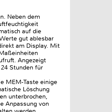
ion. Neben dem
tfeuchtigkeit
matisch auf die
 Werte gut ablesbar
irekt am Display. Mit
 Maßeinheiten
ruft. Angezeigt
 24 Stunden für
ie MEM-Taste einige
matische Löschung
den unterbrochen,
ere Anpassung von
alten werden.