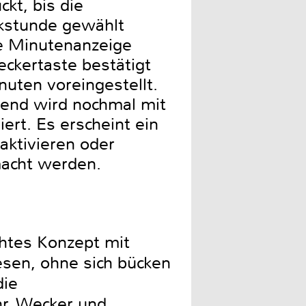
kt, bis die
ckstunde gewählt
ie Minutenanzeige
Weckertaste bestätigt
nuten voreingestellt.
ßend wird nochmal mit
ert. Es erscheint ein
ktivieren oder
macht werden.
htes Konzept mit
esen, ohne sich bücken
die
hr, Wecker und