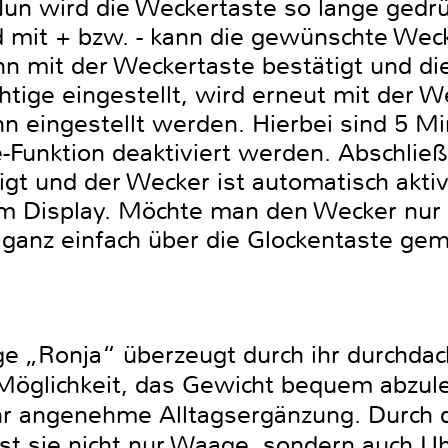
un wird die Weckertaste so lange gedrüc
nd mit + bzw. - kann die gewünschte We
n mit der Weckertaste bestätigt und d
ichtige eingestellt, wird erneut mit der 
n eingestellt werden. Hierbei sind 5 Mi
e-Funktion deaktiviert werden. Abschlie
gt und der Wecker ist automatisch aktivi
m Display. Möchte man den Wecker nur a
s ganz einfach über die Glockentaste ge
 „Ronja“ überzeugt durch ihr durchdac
Möglichkeit, das Gewicht bequem abzul
hr angenehme Alltagsergänzung. Durch 
ist sie nicht nur Waage, sondern auch U