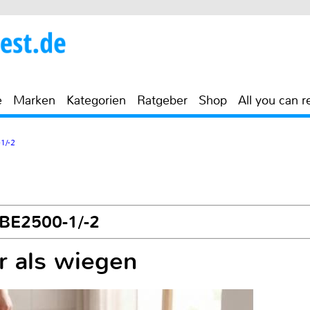
e
Marken
Kategorien
Ratgeber
Shop
All you can r
1/-2
 BE2500-1/-2
r als wiegen